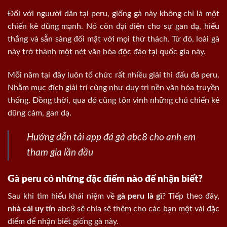
Đối với nguười dân tại peru, giống gà này không chỉ là một
chiến kê dũng mạnh. Nó còn đại diện cho sự gan dạ, hiếu
thắng và sẵn sàng đối mặt với mọi thử thách. Từ đó, loài gà
này trở thành một nét văn hóa độc đáo tại quốc gia này.
Mỗi năm tại đây luôn tổ chức rất nhiều giải thi đấu đá peru.
Nhằm mục đích giải trí cũng như duy trì nền văn hóa truyền
thống. Đồng thời, qua đó cũng tôn vinh những chú chiến kê
dũng cảm, gan dạ.
Hướng dẫn
tải app đá gà abc8
cho anh em
tham gia lần đầu
Gà peru có những đặc điểm nào để nhận biết?
Sau khi tìm hiểu khái niệm về
gà peru là gì
? Tiếp theo đây,
nhà cái uy tín
abc8 sẽ chia sẽ thêm cho các bạn một vài đặc
điểm để nhận biết giống gà này.