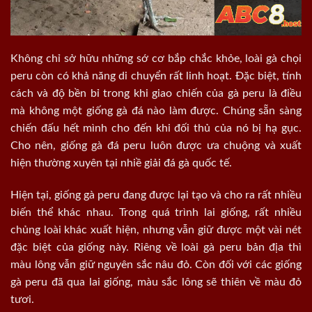
Không chỉ sở hữu những sớ cơ bắp chắc khỏe, loài gà chọi
peru còn có khả năng di chuyển rất linh hoạt. Đặc biệt, tính
cách và độ bền bỉ trong khi giao chiến của gà peru là điều
mà không một giống gà đá nào làm được. Chúng sẵn sàng
chiến đấu hết mình cho đến khi đối thủ của nó bị hạ gục.
Cho nên, giống gà đá peru luôn được ưa chuộng và xuất
hiện thường xuyên tại nhiề giải đá gà quốc tế.
Hiện tại, giống gà peru đang được lại tạo và cho ra rất nhiều
biến thể khác nhau. Trong quá trình lai giống, rất nhiều
chủng loài khác xuất hiện, nhưng vẫn giữ được một vài nét
đặc biệt của giống này. Riêng về loài gà peru bản địa thì
màu lông vẫn giữ nguyên sắc nâu đỏ. Còn đối với các giống
gà peru đã qua lai giống, màu sắc lông sẽ thiên về màu đỏ
tươi.